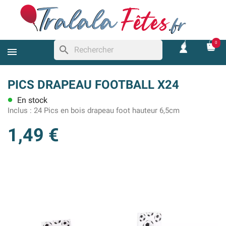
0
search
PICS DRAPEAU FOOTBALL X24
En stock
lens
Inclus :
24 Pics en bois drapeau foot hauteur 6,5cm
1,49 €