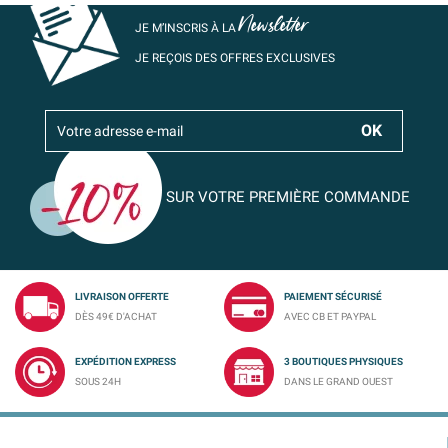
Newsletter
JE M’INSCRIS À LA
JE REÇOIS DES OFFRES EXCLUSIVES
SUR VOTRE PREMIÈRE COMMANDE
LIVRAISON OFFERTE
PAIEMENT SÉCURISÉ
DÈS 49€ D'ACHAT
AVEC CB ET PAYPAL
EXPÉDITION EXPRESS
3 BOUTIQUES PHYSIQUES
SOUS 24H
DANS LE GRAND OUEST