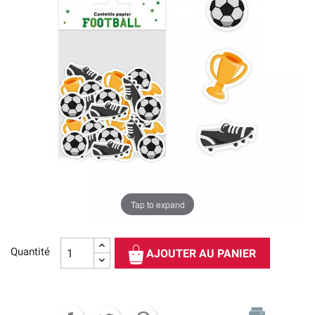
Tap to expand
Quantité
AJOUTER AU PANIER