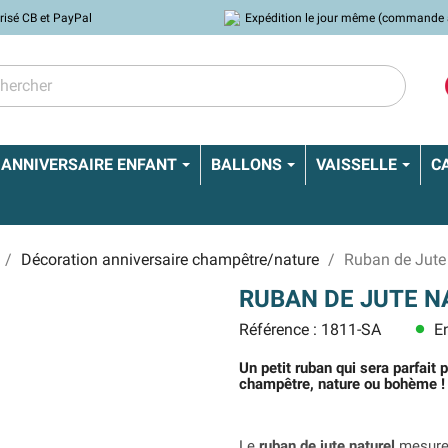
risé CB et PayPal
Expédition le jour même (commande 
ANNIVERSAIRE ENFANT
BALLONS
VAISSELLE
C
Décoration anniversaire champêtre/nature
Ruban de Jute
RUBAN DE JUTE N
Référence : 1811-SA
En
lens
Un petit ruban qui sera parfait
champêtre, nature ou bohème !
Le
ruban de jute naturel
mesure 