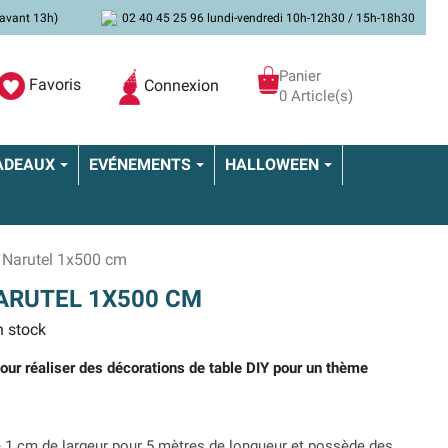
avant 13h)
02 40 45 25 96 lundi-vendredi 10h-12h30 / 15h-18h30
Panier
Favoris
Connexion
0 Article(s)
ADEAUX
EVÉNEMENTS
HALLOWEEN
 Narutel 1x500 cm
ARUTEL 1X500 CM
 stock
 pour réaliser des décorations de table DIY pour un thème
1 cm de largeur pour 5 mètres de longueur et possède des