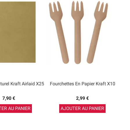
turel Kraft Airlaid X25
Fourchettes En Papier Kraft X10
7,90 €
2,99 €
ER AU PANIER
AJOUTER AU PANIER