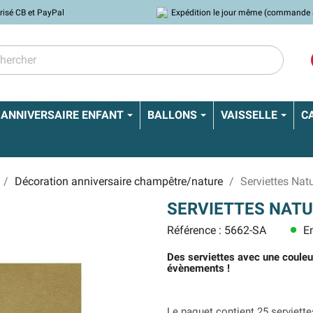
risé CB et PayPal
Expédition le jour même (commande 
ANNIVERSAIRE ENFANT
BALLONS
VAISSELLE
C
Décoration anniversaire champêtre/nature
Serviettes Natu
SERVIETTES NATU
Référence : 5662-SA
En
lens
Des serviettes avec une couleur
évènements !
Le paquet contient 25 serviett