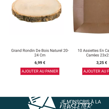
Grand Rondin De Bois Naturel 20-
10 Assiettes En Ca
24 Cm
Carrées 23x
6,99 €
3,25 €
AJOUTER AU PANIER
AJOUTER AU 
JE M’INSCRIS À LA
NEWSLETTER