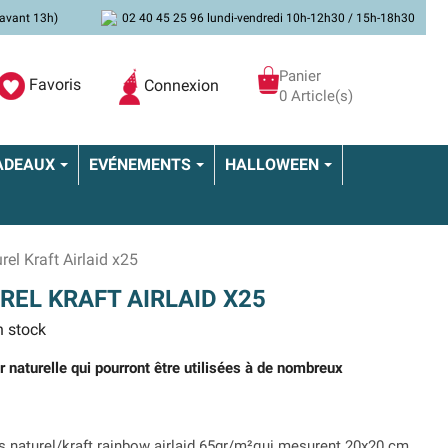
avant 13h)
02 40 45 25 96 lundi-vendredi 10h-12h30 / 15h-18h30
Panier
Favoris
Connexion
0 Article(s)
ADEAUX
EVÉNEMENTS
HALLOWEEN
rel Kraft Airlaid x25
REL KRAFT AIRLAID X25
 stock
 naturelle qui pourront être utilisées à de nombreux
es naturel/kraft rainbow airlaid 65gr/m²qui mesurent 20x20 cm