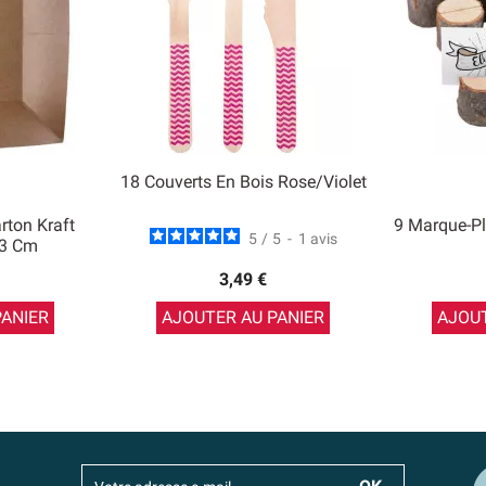
18 Couverts En Bois Rose/Violet
rton Kraft
9 Marque-Pl
5
/
5
-
1
avis
23 Cm
3,49 €
PANIER
AJOUTER AU PANIER
AJOUT