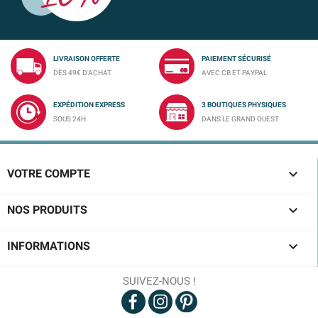
LIVRAISON OFFERTE
PAIEMENT SÉCURISÉ
DÈS 49€ D'ACHAT
AVEC CB ET PAYPAL
EXPÉDITION EXPRESS
3 BOUTIQUES PHYSIQUES
SOUS 24H
DANS LE GRAND OUEST

VOTRE COMPTE

NOS PRODUITS

INFORMATIONS
SUIVEZ-NOUS !