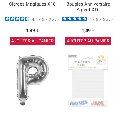
Cierges Magiques X10
Bougies Anniversaire
Argent X10
4.5
/
5
-
2
avis
5
/
5
-
5
avis
1,49 €
1,49 €
AJOUTER AU PANIER
AJOUTER AU PANIER