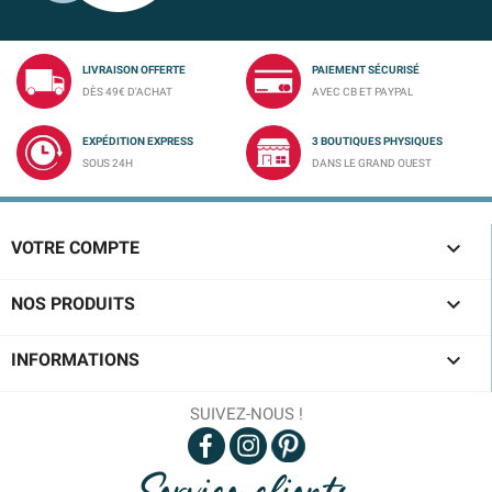
LIVRAISON OFFERTE
PAIEMENT SÉCURISÉ
DÈS 49€ D'ACHAT
AVEC CB ET PAYPAL
EXPÉDITION EXPRESS
3 BOUTIQUES PHYSIQUES
SOUS 24H
DANS LE GRAND OUEST

VOTRE COMPTE

NOS PRODUITS

INFORMATIONS
SUIVEZ-NOUS !