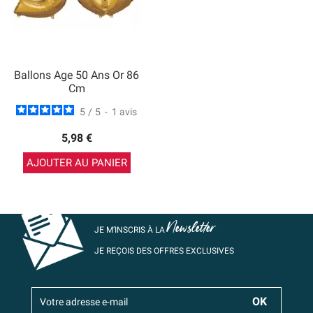
Ballons Age 50 Ans Or 86
Cm
5
/
5
-
1
avis
5,98 €
AJOUTER AU PANIER
Newsletter
JE M’INSCRIS À LA
JE REÇOIS DES OFFRES EXCLUSIVES