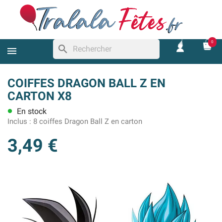
0
search
COIFFES DRAGON BALL Z EN
CARTON X8
En stock
lens
Inclus :
8 coiffes Dragon Ball Z en carton
3,49 €