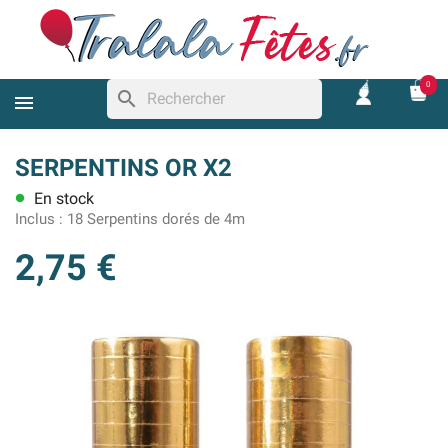
0
search
SERPENTINS OR X2
En stock
lens
Inclus :
18 Serpentins dorés de 4m
2,75 €