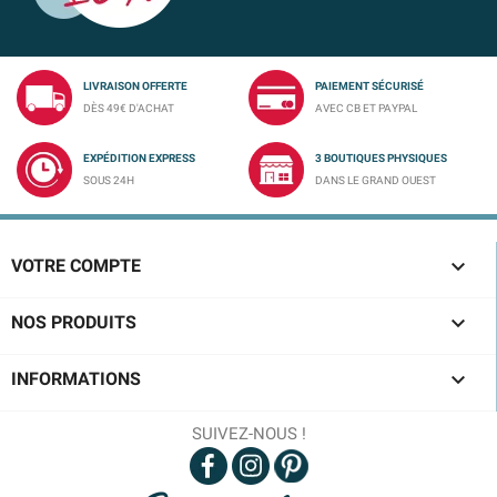
LIVRAISON OFFERTE
PAIEMENT SÉCURISÉ
DÈS 49€ D'ACHAT
AVEC CB ET PAYPAL
EXPÉDITION EXPRESS
3 BOUTIQUES PHYSIQUES
SOUS 24H
DANS LE GRAND OUEST

VOTRE COMPTE

NOS PRODUITS

INFORMATIONS
SUIVEZ-NOUS !