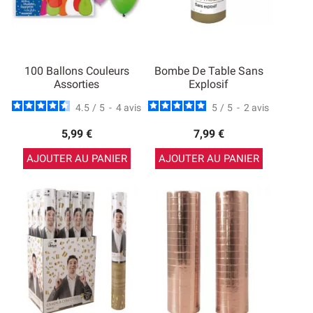
100 Ballons Couleurs
Bombe De Table Sans
Assorties
Explosif
4.5
/
5
-
4
avis
5
/
5
-
2
avis
5,99 €
7,99 €
AJOUTER AU PANIER
AJOUTER AU PANIER