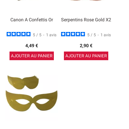
Canon A Confettis Or
Serpentins Rose Gold X2
5
/
5
-
1
avis
5
/
5
-
1
avis
4,49 €
2,90 €
AJOUTER AU PANIER
AJOUTER AU PANIER