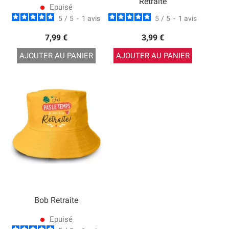
Retraite
Epuisé
lens
5
/
5
-
1
avis
5
/
5
-
1
avis
7,99 €
3,99 €
AJOUTER AU PANIER
AJOUTER AU PANIER
Bob Retraite
Epuisé
lens