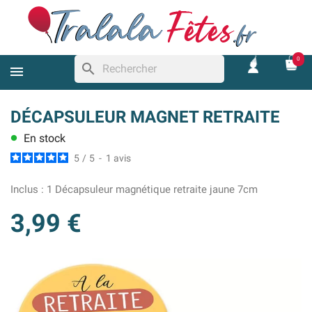
0
search
DÉCAPSULEUR MAGNET RETRAITE
En stock
lens
5
/
5
-
1
avis
Inclus :
1 Décapsuleur magnétique retraite jaune 7cm
3,99 €