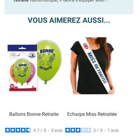
retraite
humoristique, il devra s'équiper avec !
VOUS AIMEREZ AUSSI...
Ballons Bonne Retraite
Echarpe Miss Retraitée
4.7
/
5
-
3
avis
3
/
5
-
1
avis