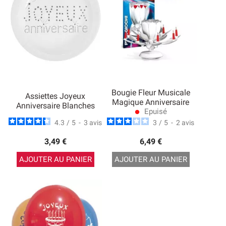
Bougie Fleur Musicale
Assiettes Joyeux
Magique Anniversaire
Anniversaire Blanches
Epuisé
lens
4.3
/
5
-
3
avis
3
/
5
-
2
avis
3,49 €
6,49 €
AJOUTER AU PANIER
AJOUTER AU PANIER