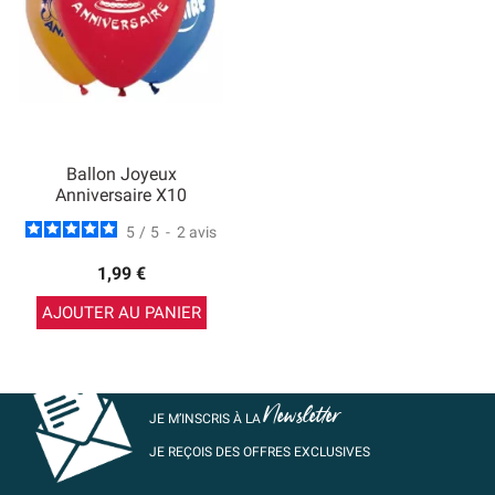
Ballon Joyeux
Anniversaire X10
5
/
5
-
2
avis
1,99 €
AJOUTER AU PANIER
Newsletter
JE M’INSCRIS À LA
JE REÇOIS DES OFFRES EXCLUSIVES