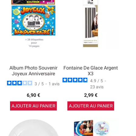
Album Photo Souvenir
Fontaine De Glace Argent
Joyeux Anniversaire
X3
4.9
/
5
-
3
/
5
-
1
avis
23
avis
6,90 €
2,99 €
AJOUTER AU PANIER
AJOUTER AU PANIER