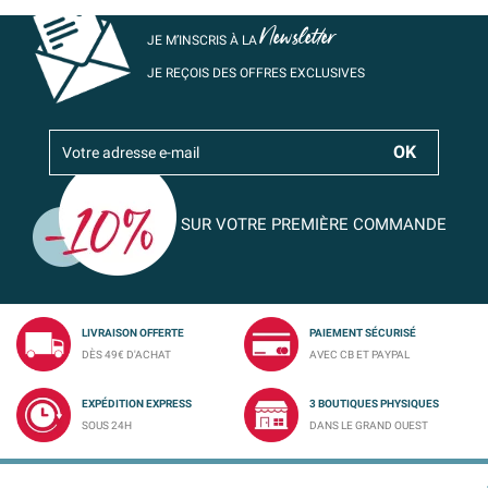
Newsletter
JE M’INSCRIS À LA
JE REÇOIS DES OFFRES EXCLUSIVES
SUR VOTRE PREMIÈRE COMMANDE
LIVRAISON OFFERTE
PAIEMENT SÉCURISÉ
DÈS 49€ D'ACHAT
AVEC CB ET PAYPAL
EXPÉDITION EXPRESS
3 BOUTIQUES PHYSIQUES
SOUS 24H
DANS LE GRAND OUEST