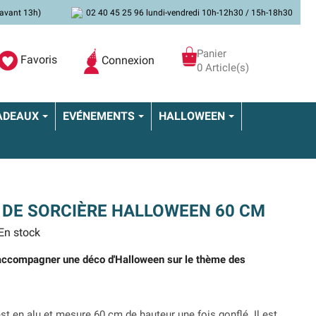
avant 13h)
02 40 45 25 96 lundi-vendredi 10h-12h30 / 15h-18h30
Panier
Favoris
Connexion
0 Article(s)
ADEAUX
EVÉNEMENTS
HALLOWEEN
DE SORCIÈRE HALLOWEEN 60 CM
En stock
r accompagner une déco d'Halloween sur le thème des
st en alu et mesure 60 cm de hauteur une fois gonflé. Il est