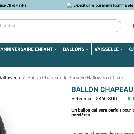
risé CB et PayPal
Expédition le jour même (commande 
ANNIVERSAIRE ENFANT
BALLONS
VAISSELLE
C
Halloween
Ballon Chapeau de Sorcière Halloween 60 cm
BALLON CHAPEAU 
Référence : 8460-SUD
lens
Un ballon qui sera parfait pou
sorcières !
Le
ballon chapeau de sorcière
e