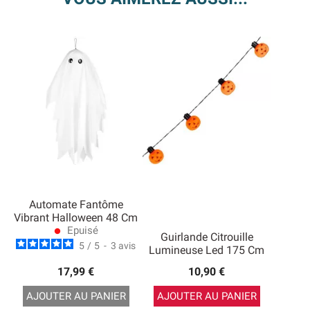
Automate Fantôme
Vibrant Halloween 48 Cm
Epuisé
lens
Guirlande Citrouille
5
/
5
-
3
avis
Lumineuse Led 175 Cm
17,99 €
10,90 €
AJOUTER AU PANIER
AJOUTER AU PANIER