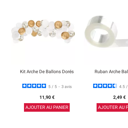
Kit Arche De Ballons Dorés
Ruban Arche Ba
5
/
5
-
3
avis
4.5
/
11,90 €
2,49 €
AJOUTER AU PANIER
AJOUTER AU 