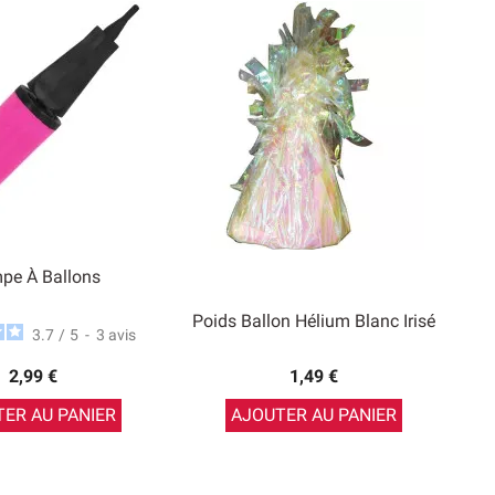
pe À Ballons
Poids Ballon Hélium Blanc Irisé
3.7
/
5
-
3
avis
2,99 €
1,49 €
ER AU PANIER
AJOUTER AU PANIER