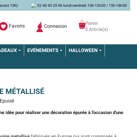
avant 13h)
02 40 45 25 96 lundi-vendredi 10h-12h30 / 15h-18h30
Panier
Favoris
Connexion
0 Article(s)
ADEAUX
EVÉNEMENTS
HALLOWEEN
RE MÉTALLISÉ
Epuisé
ne idée pour réaliser une décoration épurée à l'occasion d'une
voire métallisé
fabriqués en Europe qui sont composés à