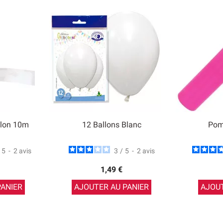
llon 10m
12 Ballons Blanc
Pom
5
-
2
avis
3
/
5
-
2
avis
1,49 €
PANIER
AJOUTER AU PANIER
AJOUT