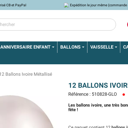
risé CB et PayPal
Expédition le jour même (commande 
ANNIVERSAIRE ENFANT
BALLONS
VAISSELLE
C
12 Ballons Ivoire Métallisé
12 BALLONS IVOI
Référence : 510828-GLO
lens
Les ballons ivoire, une très bon
fête !
Ce paquet contient 12
ballons i