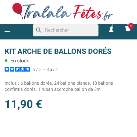
0
search
KIT ARCHE DE BALLONS DORÉS
En stock
lens
5
/
5
-
3
avis
Inclus :
6 ballons dorés, 24 ballons blancs, 10 ballons
confettis dorés, 1 ruban accroche ballon de 3m
11,90 €