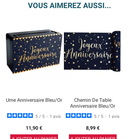
VOUS AIMEREZ AUSSI...
Urne Anniversaire Bleu/Or
Chemin De Table
Anniversaire Bleu/Or
5
/
5
-
1
avis
5
/
5
-
1
avis
11,90 €
8,99 €