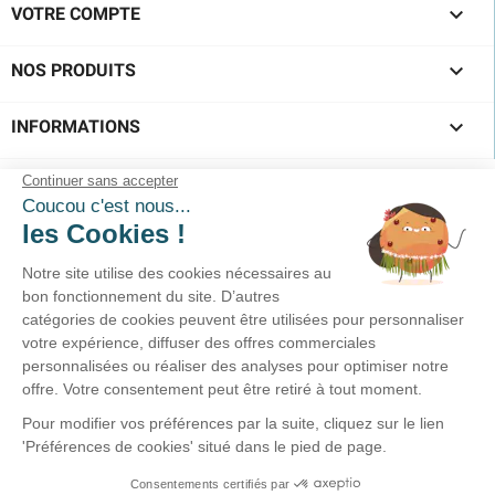

VOTRE COMPTE

NOS PRODUITS

INFORMATIONS
SUIVEZ-NOUS !
Service clients
02-40-45-25-96
Prix d'un appel local
Du lundi au vendredi
10h00-12h30 / 15h00-18h30
Nous écrire >