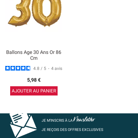
Ballons Age 30 Ans Or 86
Cm
4.8
/
5
-
4
avis
5,98 €
AJOUTER AU PANIER
Newsletter
JE M’INSCRIS À LA
JE REÇOIS DES OFFRES EXCLUSIVES