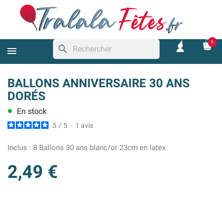
0
search
BALLONS ANNIVERSAIRE 30 ANS
DORÉS
En stock
lens
5
/
5
-
1
avis
Inclus :
8 Ballons 30 ans blanc/or 23cm en latex
2,49 €