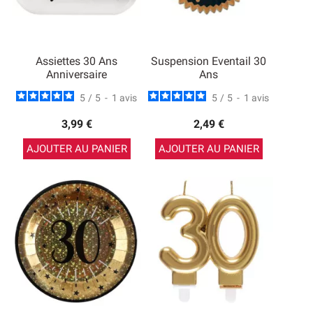
Assiettes 30 Ans
Suspension Eventail 30
Anniversaire
Ans
5
/
5
-
1
avis
5
/
5
-
1
avis
3,99 €
2,49 €
AJOUTER AU PANIER
AJOUTER AU PANIER