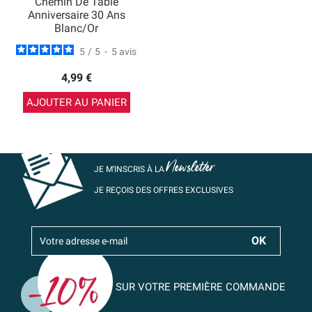
Chemin De Table
Anniversaire 30 Ans
Blanc/Or
5
/
5
-
5
avis
4,99 €
AJOUTER AU PANIER
Newsletter
JE M’INSCRIS À LA
JE REÇOIS DES OFFRES EXCLUSIVES
SUR VOTRE PREMIÈRE COMMANDE