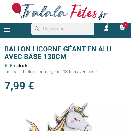
0
search
BALLON LICORNE GÉANT EN ALU
AVEC BASE 130CM
En stock
lens
Inclus :
1 ballon licorne géant 130cm avec base
7,99 €