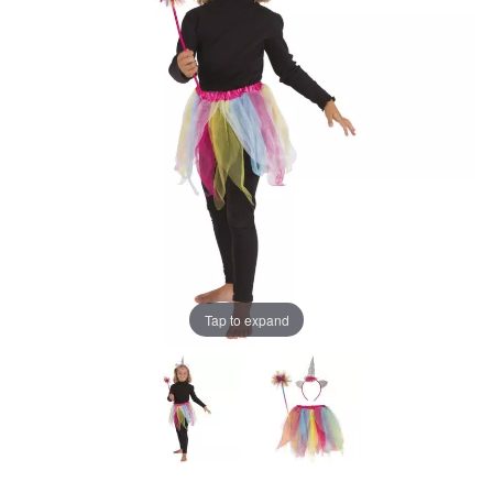
Tap to expand