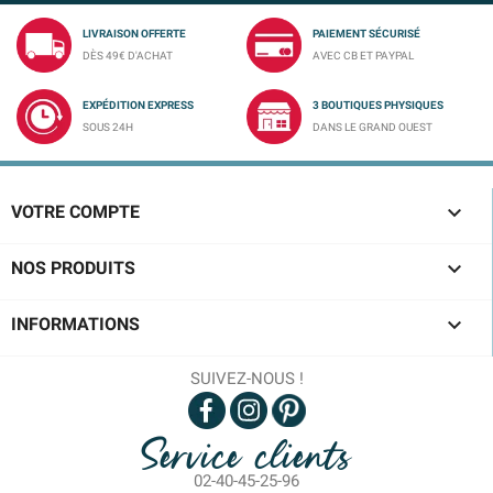
LIVRAISON OFFERTE
PAIEMENT SÉCURISÉ
DÈS 49€ D'ACHAT
AVEC CB ET PAYPAL
EXPÉDITION EXPRESS
3 BOUTIQUES PHYSIQUES
SOUS 24H
DANS LE GRAND OUEST

VOTRE COMPTE

NOS PRODUITS

INFORMATIONS
SUIVEZ-NOUS !
Service clients
02-40-45-25-96