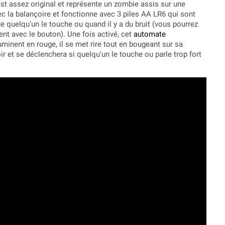
st assez original et représente un zombie assis sur une
c la balançoire et fonctionne avec 3 piles AA LR6 qui sont
ue quelqu'un le touche ou quand il y a du bruit (vous pourrez
nt avec le bouton). Une fois activé, cet
automate
luminent en rouge, il se met rire tout en bougeant sur sa
ir et se déclenchera si quelqu'un le touche ou parle trop fort