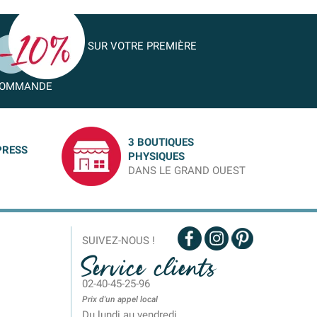
SUR VOTRE PREMIÈRE
OMMANDE
3 BOUTIQUES
PRESS
PHYSIQUES
DANS LE GRAND OUEST
SUIVEZ-NOUS !
Service clients
02-40-45-25-96
Prix d'un appel local
Du lundi au vendredi