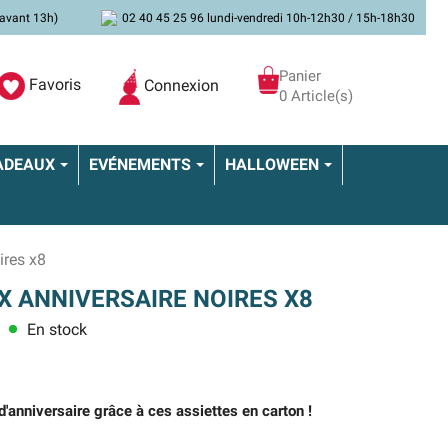
avant 13h)
02 40 45 25 96 lundi-vendredi 10h-12h30 / 15h-18h30
Panier
Favoris
Connexion
0 Article(s)
ADEAUX
EVÉNEMENTS
HALLOWEEN
ires x8
X ANNIVERSAIRE NOIRES X8
En stock
lens
d'anniversaire grâce à ces assiettes en carton !