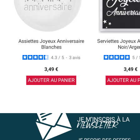
Assiettes Joyeux Anniversaire
Serviettes Joyeux A
Blanches
Noir/arge
4.3
/
5
-
3
avis
5
/
3,49 €
3,49 €
AJOUTER AU PANIER
AJOUTER AU 
JE M’INSCRIS À LA
NEWSLETTER