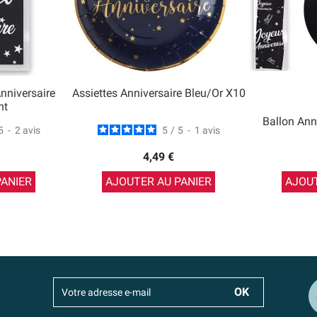
nniversaire
Assiettes Anniversaire Bleu/Or X10
nt
Ballon Ann
5
-
2
avis
5
/
5
-
1
avis
4,49 €
PANIER
AJOUTER AU PANIER
AJOUT