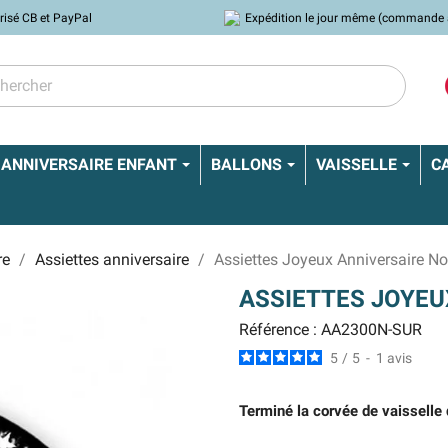
risé CB et PayPal
Expédition le jour même (commande 
ANNIVERSAIRE ENFANT
BALLONS
VAISSELLE
C
re
Assiettes anniversaire
Assiettes Joyeux Anniversaire No
ASSIETTES JOYEU
Référence : AA2300N-SUR
5
/
5
-
1
avis
Terminé la corvée de vaisselle 