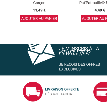
Garçon
Pat'Patrouille© 
11,49 €
4,49 €
AJOUTER AU PANIER
AJOUTER AU 
JE M’INSCRIS À LA
NEWSLETTER
JE REÇOIS DES OFFRES
EXCLUSIVES
LIVRAISON OFFERTE
DÈS 49€ D'ACHAT