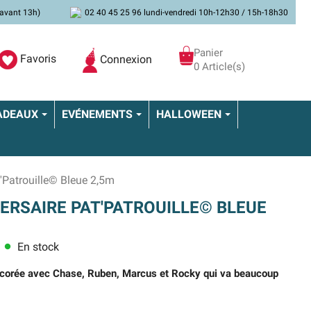
avant 13h)
02 40 45 25 96 lundi-vendredi 10h-12h30 / 15h-18h30
Panier
Favoris
Connexion
0 Article(s)
ADEAUX
EVÉNEMENTS
HALLOWEEN
'Patrouille© Bleue 2,5m
ERSAIRE PAT'PATROUILLE© BLEUE
En stock
lens
décorée avec Chase, Ruben, Marcus et Rocky qui va beaucoup