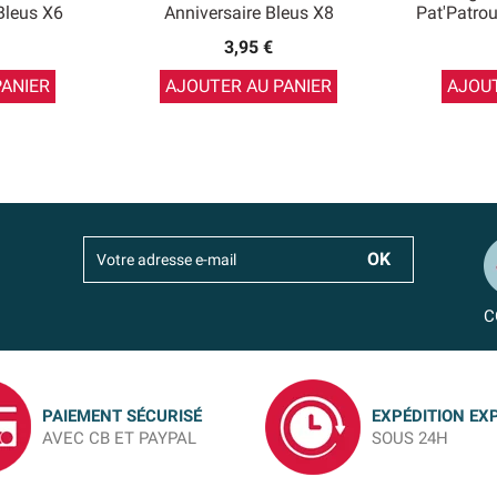
Bleus X6
Anniversaire Bleus X8
Pat'Patrou
3,95 €
PANIER
AJOUTER AU PANIER
AJOUT
C
PAIEMENT SÉCURISÉ
EXPÉDITION EX
AVEC CB ET PAYPAL
SOUS 24H