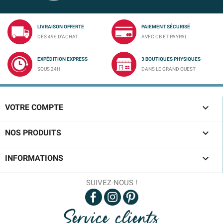
LIVRAISON OFFERTE
PAIEMENT SÉCURISÉ
DÈS 49€ D'ACHAT
AVEC CB ET PAYPAL
EXPÉDITION EXPRESS
3 BOUTIQUES PHYSIQUES
SOUS 24H
DANS LE GRAND OUEST

VOTRE COMPTE

NOS PRODUITS

INFORMATIONS
SUIVEZ-NOUS !
Service clients