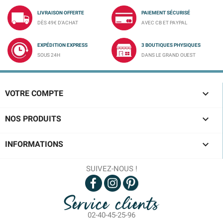
LIVRAISON OFFERTE
PAIEMENT SÉCURISÉ
DÈS 49€ D'ACHAT
AVEC CB ET PAYPAL
EXPÉDITION EXPRESS
3 BOUTIQUES PHYSIQUES
SOUS 24H
DANS LE GRAND OUEST

VOTRE COMPTE

NOS PRODUITS

INFORMATIONS
SUIVEZ-NOUS !
Service clients
02-40-45-25-96