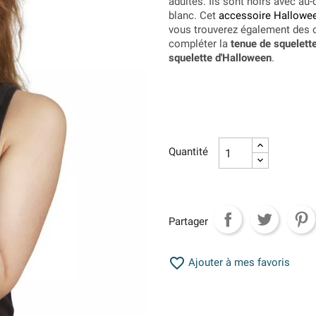
adultes. Ils sont noirs avec au
blanc. Cet
accessoire Hallowe
vous trouverez également des c
compléter la
tenue de squelett
squelette d'Halloween
.
Quantité
Partager

Ajouter à mes favoris