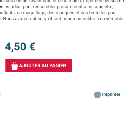
-dessus l'os de l'avant bras et de la main d'imprimés dessus en
en
est idéal pour ressembler parfaitement à un squelette,
ollants, du maquillage, des masques et des bretelles pour
e
. Nous avons tout ce qu'il faut pour ressembler à un véritable
4,50 €
AJOUTER AU PANIER
Imprimer