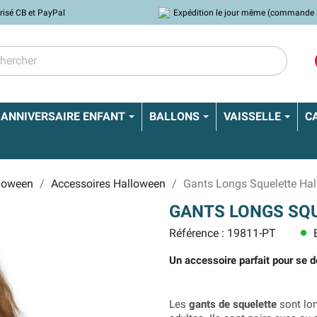
risé CB et PayPal
Expédition le jour même (commande 
ANNIVERSAIRE ENFANT
BALLONS
VAISSELLE
C
lloween
Accessoires Halloween
Gants Longs Squelette Ha
GANTS LONGS SQ
Référence : 19811-PT
E
lens
Un accessoire parfait pour se d
Les
gants de squelette
sont lon