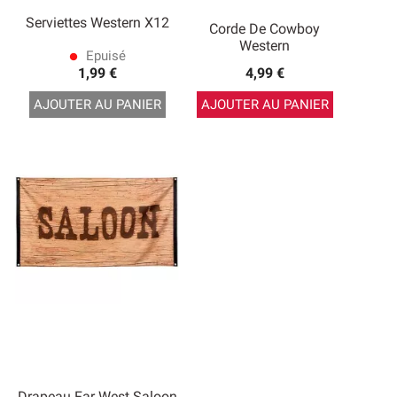
Serviettes Western X12
Corde De Cowboy
Western
Epuisé
lens
1,99 €
4,99 €
AJOUTER AU PANIER
AJOUTER AU PANIER
Drapeau Far West Saloon