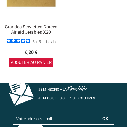
Grandes Serviettes Dorées
Airlaid Jetables X20
5
/
5
-
1
avis
6,20 €
AJOUTER AU PANIER
Newsletter
JE M’INSCRIS À LA
JE REÇOIS DES OFFRES EXCLUSIVES