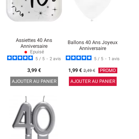
Assiettes 40 Ans
Ballons 40 Ans Joyeux
Anniversaire
Anniversaire
Epuisé
lens
5
/
5
-
2
avis
5
/
5
-
1
avis
Prix
3,99 €
1,99 €
PROMO
2,49 €
de
AJOUTER AU PANIER
AJOUTER AU PANIER
base