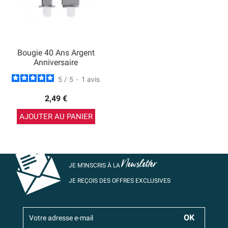
Bougie 40 Ans Argent
Anniversaire
5
/
5
-
1
avis
2,49 €
AJOUTER AU PANIER
Newsletter
JE M’INSCRIS À LA
JE REÇOIS DES OFFRES EXCLUSIVES