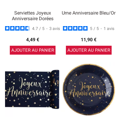
Serviettes Joyeux
Urne Anniversaire Bleu/Or
Anniversaire Dorées
4.7
/
5
-
3
avis
5
/
5
-
1
avis
4,49 €
11,90 €
AJOUTER AU PANIER
AJOUTER AU PANIER