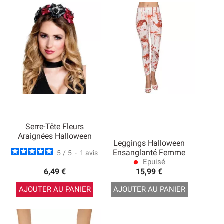
Serre-Tête Fleurs
Araignées Halloween
Leggings Halloween
Ensanglanté Femme
5
/
5
-
1
avis
Epuisé
lens
6,49 €
15,99 €
AJOUTER AU PANIER
AJOUTER AU PANIER