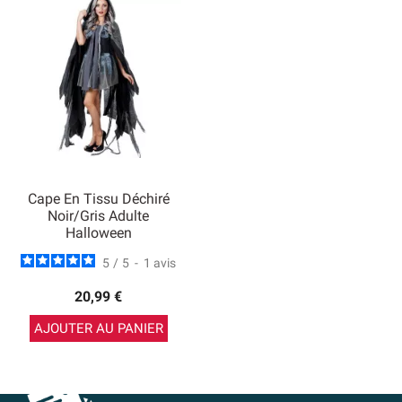
Cape En Tissu Déchiré
Noir/gris Adulte
Halloween
5
/
5
-
1
avis
20,99 €
AJOUTER AU PANIER