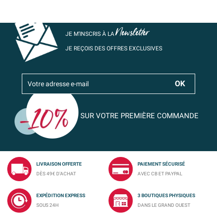
Newsletter
JE M’INSCRIS À LA
JE REÇOIS DES OFFRES EXCLUSIVES
SUR VOTRE PREMIÈRE COMMANDE
LIVRAISON OFFERTE
PAIEMENT SÉCURISÉ
DÈS 49€ D'ACHAT
AVEC CB ET PAYPAL
EXPÉDITION EXPRESS
3 BOUTIQUES PHYSIQUES
SOUS 24H
DANS LE GRAND OUEST