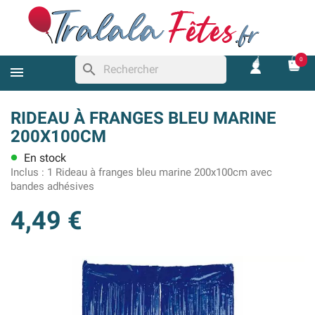
0
search
RIDEAU À FRANGES BLEU MARINE
200X100CM
En stock
lens
Inclus :
1 Rideau à franges bleu marine 200x100cm avec
bandes adhésives
4,49 €