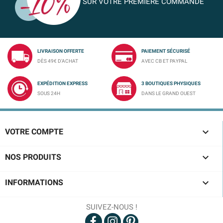
SUR VOTRE PREMIÈRE COMMANDE
LIVRAISON OFFERTE
PAIEMENT SÉCURISÉ
DÈS 49€ D'ACHAT
AVEC CB ET PAYPAL
EXPÉDITION EXPRESS
3 BOUTIQUES PHYSIQUES
SOUS 24H
DANS LE GRAND OUEST

VOTRE COMPTE

NOS PRODUITS

INFORMATIONS
SUIVEZ-NOUS !