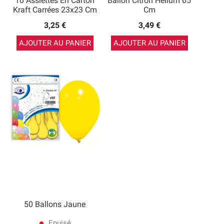
10 Assiettes En Carton
Ballon Citron Hélium 65
Kraft Carrées 23x23 Cm
Cm
3,25 €
3,49 €
AJOUTER AU PANIER
AJOUTER AU PANIER
50 Ballons Jaune
Epuisé
lens