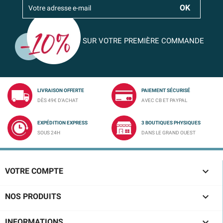
SUR VOTRE PREMIÈRE COMMANDE
LIVRAISON OFFERTE
PAIEMENT SÉCURISÉ
DÈS 49€ D'ACHAT
AVEC CB ET PAYPAL
EXPÉDITION EXPRESS
3 BOUTIQUES PHYSIQUES
SOUS 24H
DANS LE GRAND OUEST

VOTRE COMPTE

NOS PRODUITS

INFORMATIONS