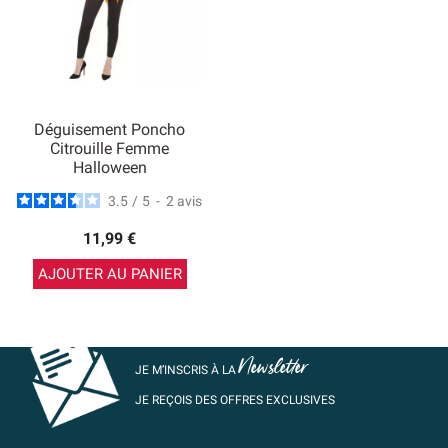
Déguisement Poncho
Citrouille Femme
Halloween
3.5
/
5
-
2
avis
11,99 €
AJOUTER AU PANIER
Newsletter
JE M’INSCRIS À LA
JE REÇOIS DES OFFRES EXCLUSIVES