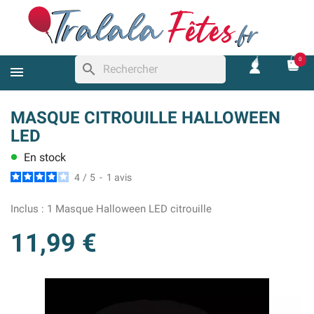
0
search
MASQUE CITROUILLE HALLOWEEN
LED
En stock
lens
4
/
5
-
1
avis
Inclus :
1 Masque Halloween LED citrouille
11,99 €