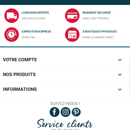
LIVRAISON OFFERTE
PAIEMENT SÉCURISÉ
DÈS 49€ D'ACHAT
AVEC CB ET PAYPAL
EXPÉDITION EXPRESS
3 BOUTIQUES PHYSIQUES
SOUS 24H
DANS LE GRAND OUEST

VOTRE COMPTE

NOS PRODUITS

INFORMATIONS
SUIVEZ-NOUS !
Service clients