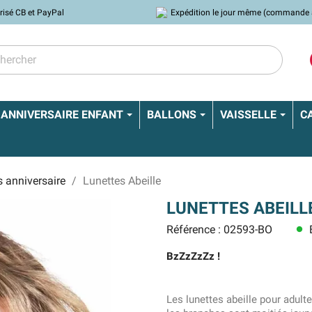
risé CB et PayPal
Expédition le jour même (commande 
ANNIVERSAIRE ENFANT
BALLONS
VAISSELLE
C
s anniversaire
Lunettes Abeille
LUNETTES ABEILL
Référence : 02593-BO
E
lens
BzZzZzZz !
Les lunettes abeille pour adult