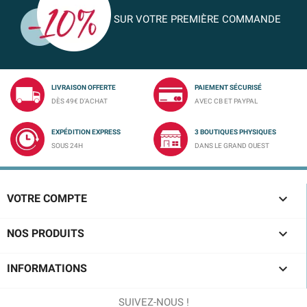
SUR VOTRE PREMIÈRE COMMANDE
LIVRAISON OFFERTE
PAIEMENT SÉCURISÉ
DÈS 49€ D'ACHAT
AVEC CB ET PAYPAL
EXPÉDITION EXPRESS
3 BOUTIQUES PHYSIQUES
SOUS 24H
DANS LE GRAND OUEST

VOTRE COMPTE

NOS PRODUITS

INFORMATIONS
SUIVEZ-NOUS !