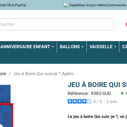
risé CB et PayPal
Expédition le jour même (commande 
ANNIVERSAIRE ENFANT
BALLONS
VAISSELLE
C
ire
Jeu à Boire Qui suis-je ? Apéro
JEU À BOIRE QUI S
Référence : 9383-SUD
lens
4
/
5
-
2
avis
Le jeu à boire Qui suis-je ?, un 