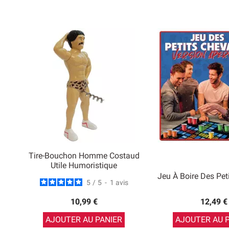
Tire-Bouchon Homme Costaud
Utile Humoristique
Jeu À Boire Des Pet
5
/
5
-
1
avis
10,99 €
12,49 €
AJOUTER AU PANIER
AJOUTER AU 