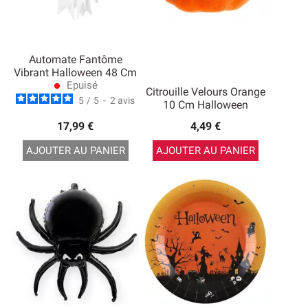
Automate Fantôme
Vibrant Halloween 48 Cm
Epuisé
lens
Citrouille Velours Orange
5
/
5
-
2
avis
10 Cm Halloween
17,99 €
4,49 €
AJOUTER AU PANIER
AJOUTER AU PANIER