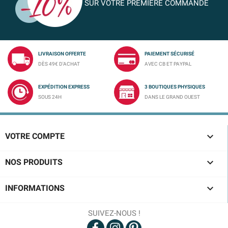
SUR VOTRE PREMIÈRE COMMANDE
LIVRAISON OFFERTE
PAIEMENT SÉCURISÉ
DÈS 49€ D'ACHAT
AVEC CB ET PAYPAL
EXPÉDITION EXPRESS
3 BOUTIQUES PHYSIQUES
SOUS 24H
DANS LE GRAND OUEST

VOTRE COMPTE

NOS PRODUITS

INFORMATIONS
SUIVEZ-NOUS !