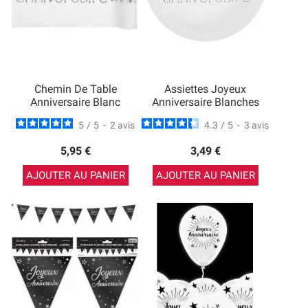
Chemin De Table
Assiettes Joyeux
Anniversaire Blanc
Anniversaire Blanches
5
/
5
-
2
avis
4.3
/
5
-
3
avis
5,95 €
3,49 €
AJOUTER AU PANIER
AJOUTER AU PANIER