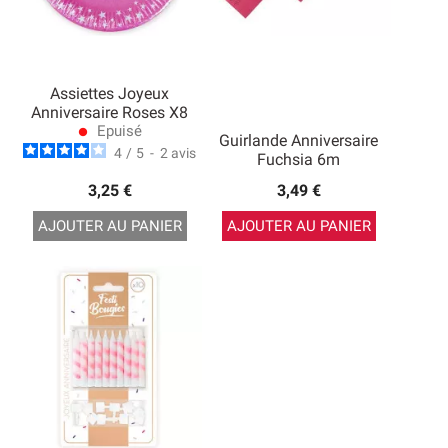
Assiettes Joyeux
Anniversaire Roses X8
Epuisé
lens
Guirlande Anniversaire
4
/
5
-
2
avis
Fuchsia 6m
3,25 €
3,49 €
AJOUTER AU PANIER
AJOUTER AU PANIER