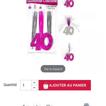
Tap to expand
Quantité
AJOUTER AU PANIER