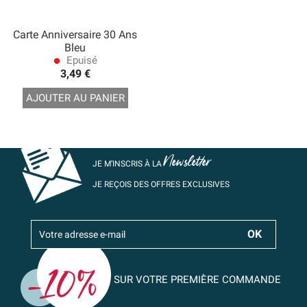
Carte Anniversaire 30 Ans
Bleu
Epuisé
lens
3,49 €
AJOUTER AU PANIER
Newsletter
JE M’INSCRIS À LA
JE REÇOIS DES OFFRES EXCLUSIVES
SUR VOTRE PREMIÈRE COMMANDE