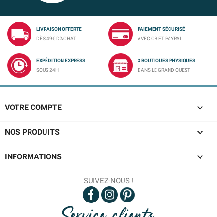
LIVRAISON OFFERTE
PAIEMENT SÉCURISÉ
DÈS 49€ D'ACHAT
AVEC CB ET PAYPAL
EXPÉDITION EXPRESS
3 BOUTIQUES PHYSIQUES
SOUS 24H
DANS LE GRAND OUEST

VOTRE COMPTE

NOS PRODUITS

INFORMATIONS
SUIVEZ-NOUS !
Service clients