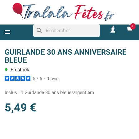
0
search
GUIRLANDE 30 ANS ANNIVERSAIRE
BLEUE
En stock
lens
5
/
5
-
1
avis
Inclus :
1 Guirlande 30 ans bleue/argent 6m
5,49 €