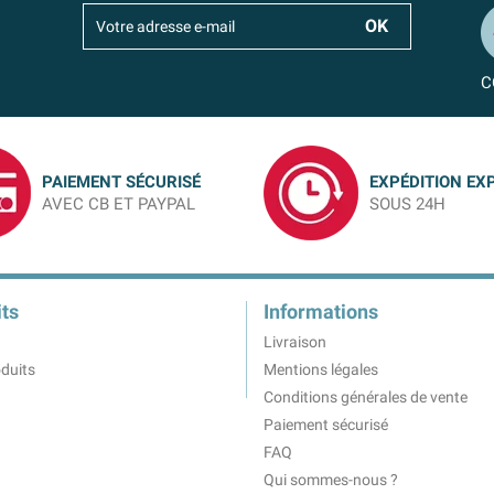
C
PAIEMENT SÉCURISÉ
EXPÉDITION EX
AVEC CB ET PAYPAL
SOUS 24H
ts
Informations
Livraison
duits
Mentions légales
Conditions générales de vente
Paiement sécurisé
FAQ
Qui sommes-nous ?