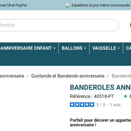
risé CB et PayPal
Expédition le jour même (commande 
ANNIVERSAIRE ENFANT
BALLONS
VAISSELLE
C
anniversaire
Guirlande et Banderole anniversaire
Banderol
BANDEROLES ANNI
Référence : 40518-PT
E
lens
5
/
5
-
1
avis
Parfait pour décorer un apparte
anniversaire !